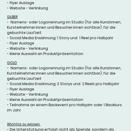
- Flyer Auslage
- Website - Verlinkung
SILBER
- Namens- oder Logonennung im Studio (für alle Kund:innen,
Kursteilnehmer:innen und Besucher:innen sichtbar)
, für die
gebuchte Laufzeit
- Social Media Erwähnung: 1 Story und 1 Reel pro Halbjahr
- Flyer Auslage
- Website - Verlinkung
- kleine Auswahl an Produktpräsentation
GOLD
- Namens- oder Logonennung im Studio (für alle Kund:innen,
Kursteilnehmer:innen und Besucher:innen sichtbar)
, für die
gebuchte Laufzeit
- Social Media Erwähnung: 2 Storys und 2 Reels pro Halbjahr
- Flyer Auslage
- Website - Verlinkung
- kleine Auswahl an Produktpräsentation
- Teilnahme an einem Backevent pro Halbjahr oder 1 Backkurs
im Jahr
Wichtig zu wissen
- Die Unterstützung erfolgt nicht als Spende, sondern als