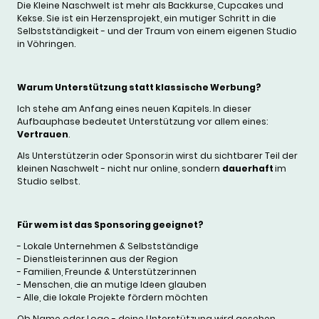
Die Kleine Naschwelt ist mehr als Backkurse, Cupcakes und
Kekse. Sie ist ein Herzensprojekt, ein mutiger Schritt in die
Selbstständigkeit - und der Traum von einem eigenen Studio
in Vöhringen.
Warum Unterstützung statt klassische Werbung?
Ich stehe am Anfang eines neuen Kapitels. In dieser
Aufbauphase bedeutet Unterstützung vor allem eines:
Vertrauen
.
Als Unterstützer:in oder Sponsor:in wirst du sichtbarer Teil der
kleinen Naschwelt - nicht nur online, sondern
dauerhaft
im
Studio selbst.
Für wem ist das Sponsoring geeignet?
- Lokale Unternehmen & Selbstständige
- Dienstleister:innen aus der Region
- Familien, Freunde & Unterstützer:innen
- Menschen, die an mutige Ideen glauben
- Alle, die lokale Projekte fördern möchten
Ob Name oder Logo - deine Unterstützung wird gesehen.