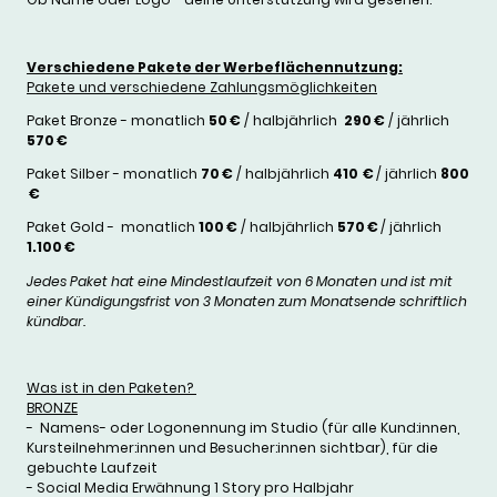
Verschiedene Pakete der Werbeflächennutzung:
Pakete und verschiedene Zahlungsmöglichkeiten
Paket Bronze - monatlich
50 €
/ halbjährlich
290 €
/ jährlich
570 €
Paket Silber - monatlich
70 €
/ halbjährlich
410 €
/ jährlich
800
€
Paket Gold - monatlich
100 €
/ halbjährlich
570 €
/ jährlich
1.100 €
Jedes Paket hat eine Mindestlaufzeit von 6 Monaten und ist mit
einer Kündigungsfrist von 3 Monaten zum Monatsende schriftlich
kündbar.
Was ist in den Paketen?
BRONZE
- Namens- oder Logonennung im Studio (für alle Kund:innen,
Kursteilnehmer:innen und Besucher:innen sichtbar)
, für die
gebuchte Laufzeit
- Social Media Erwähnung 1 Story pro Halbjahr